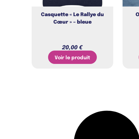
Casquette « Le Rallye du
O
Cœur » – bleue
20,00
€
Voir le produit